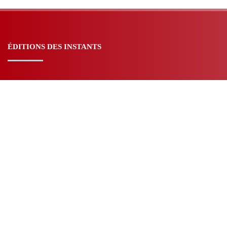
ÉDITIONS DES INSTANTS
Carnets 1937-1947 – Paul Gadenne
Conditions Générales de Ventes
Consentir à être vous – Joseph Joubert et Pauline de Beaumont
Je commence toujours par le ciel – Christophe Langlois
Les roses et les épines – Angelo Rinaldi
Mentions légales – Politique de confidentialité
Requiem au bord du jour – Vincent Petitdemange