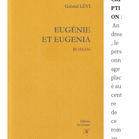
PTI
ON
:
An
drea
, le
pers
onn
age
plac
é au
cent
re
de
ce
rom
an,