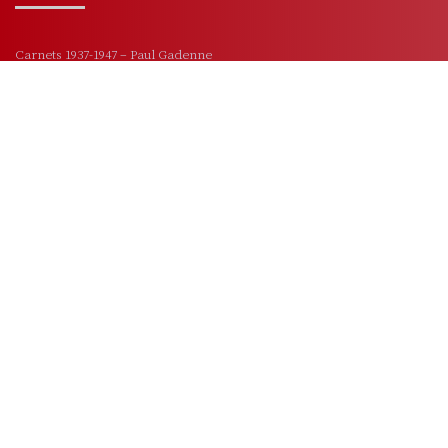
Carnets 1937-1947 – Paul Gadenne
Conditions Générales de Ventes
Consentir à être vous – Joseph Joubert et Pauline de Beaumont
Je commence toujours par le ciel – Christophe Langlois
Les roses et les épines – Angelo Rinaldi
Mentions légales – Politique de confidentialité
Requiem au bord du jour – Vincent Petitdemange
Siméra en Crète – Catherine Sourd
Suites indiennes – Élisabeth Barillé
Suzanne Valadon l’insoumise – Agnès Clancier